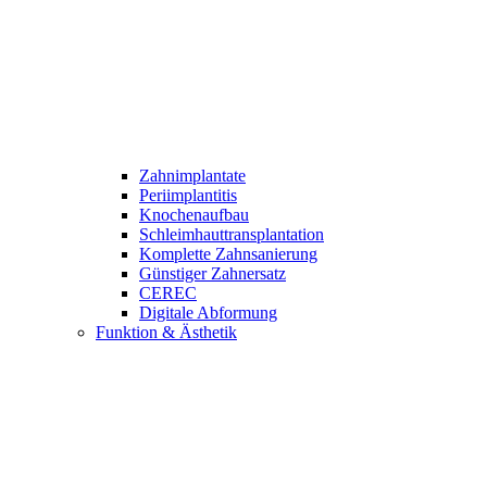
Zahnimplantate
Periimplantitis
Knochenaufbau
Schleimhauttransplantation
Komplette Zahnsanierung
Günstiger Zahnersatz
CEREC
Digitale Abformung
Funktion & Ästhetik