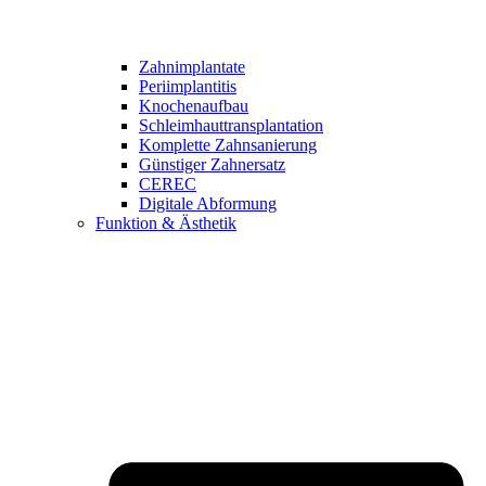
Zahnimplantate
Periimplantitis
Knochenaufbau
Schleimhauttransplantation
Komplette Zahnsanierung
Günstiger Zahnersatz
CEREC
Digitale Abformung
Funktion & Ästhetik