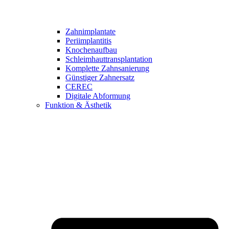
Zahnimplantate
Periimplantitis
Knochenaufbau
Schleimhauttransplantation
Komplette Zahnsanierung
Günstiger Zahnersatz
CEREC
Digitale Abformung
Funktion & Ästhetik