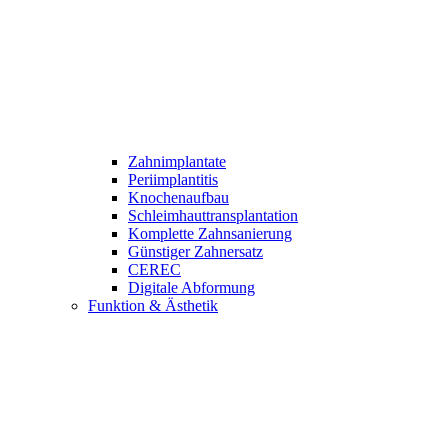
Zahnimplantate
Periimplantitis
Knochenaufbau
Schleimhauttransplantation
Komplette Zahnsanierung
Günstiger Zahnersatz
CEREC
Digitale Abformung
Funktion & Ästhetik